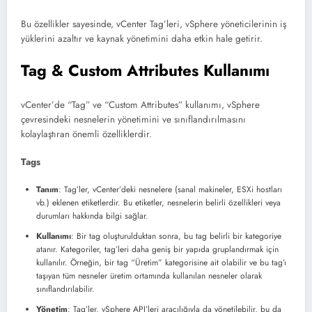
Bu özellikler sayesinde, vCenter Tag’leri, vSphere yöneticilerinin iş
yüklerini azaltır ve kaynak yönetimini daha etkin hale getirir.
Tag & Custom Attributes Kullanımı
vCenter’de “Tag” ve “Custom Attributes” kullanımı, vSphere
çevresindeki nesnelerin yönetimini ve sınıflandırılmasını
kolaylaştıran önemli özelliklerdir.
Tags
Tanım
: Tag’ler, vCenter’deki nesnelere (sanal makineler, ESXi hostları
vb.) eklenen etiketlerdir. Bu etiketler, nesnelerin belirli özellikleri veya
durumları hakkında bilgi sağlar.
Kullanımı
: Bir tag oluşturulduktan sonra, bu tag belirli bir kategoriye
atanır. Kategoriler, tag’leri daha geniş bir yapıda gruplandırmak için
kullanılır. Örneğin, bir tag “Üretim” kategorisine ait olabilir ve bu tag’ı
taşıyan tüm nesneler üretim ortamında kullanılan nesneler olarak
sınıflandırılabilir.
Yönetim
: Tag’ler, vSphere API’leri aracılığıyla da yönetilebilir, bu da