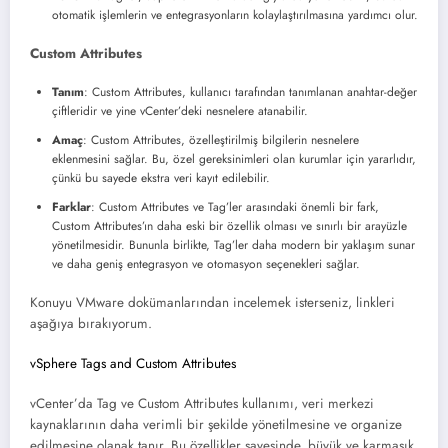
otomatik işlemlerin ve entegrasyonların kolaylaştırılmasına yardımcı olu​​r.
Custom Attributes
Tanım
: Custom Attributes, kullanıcı tarafından tanımlanan anahtar-değer
çiftleridir ve yine vCenter’deki nesnelere atanabilir.
Amaç
: Custom Attributes, özelleştirilmiş bilgilerin nesnelere
eklenmesini sağlar. Bu, özel gereksinimleri olan kurumlar için yararlıdır,
çünkü bu sayede ekstra veri kayıt edilebilir.
Farklar
: Custom Attributes ve Tag’ler arasındaki önemli bir fark,
Custom Attributes’ın daha eski bir özellik olması ve sınırlı bir arayüzle
yönetilmesidir. Bununla birlikte, Tag’ler daha modern bir yaklaşım sunar
ve daha geniş entegrasyon ve otomasyon seçenekleri sağla​​r.
Konuyu VMware dokümanlarından incelemek isterseniz, linkleri
aşağıya bırakıyorum.
vSphere Tags and Custom Attributes
vCenter’da Tag ve Custom Attributes kullanımı, veri merkezi
kaynaklarının daha verimli bir şekilde yönetilmesine ve organize
edilmesine olanak tanır. Bu özellikler sayesinde, büyük ve karmaşık