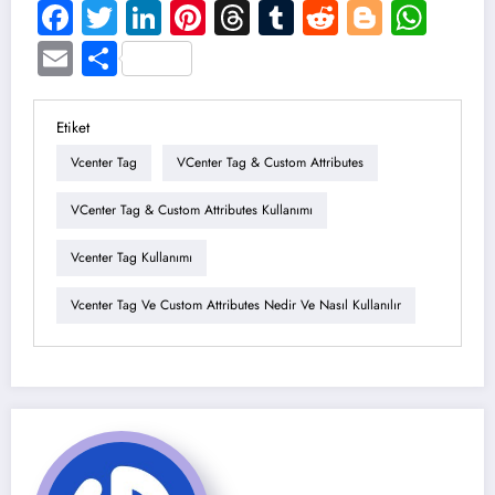
Facebook
Twitter
LinkedIn
Pinterest
Threads
Tumblr
Reddit
Blogge
Wha
Email
Share
Etiket
Vcenter Tag
VCenter Tag & Custom Attributes
VCenter Tag & Custom Attributes Kullanımı
Vcenter Tag Kullanımı
Vcenter Tag Ve Custom Attributes Nedir Ve Nasıl Kullanılır