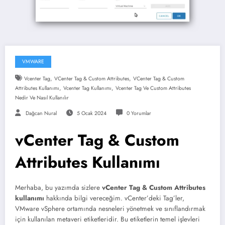
VMWARE
,
,
Vcenter Tag
VCenter Tag & Custom Attributes
VCenter Tag & Custom
,
,
Attributes Kullanımı
Vcenter Tag Kullanımı
Vcenter Tag Ve Custom Attributes
Nedir Ve Nasıl Kullanılır
Dağcan Nural
5 Ocak 2024
0 Yorumlar
vCenter Tag & Custom
Attributes Kullanımı
Merhaba, bu yazımda sizlere
vCenter Tag & Custom Attributes
kullanımı
hakkında bilgi vereceğim. vCenter’deki Tag’ler,
VMware vSphere ortamında nesneleri yönetmek ve sınıflandırmak
için kullanılan metaveri etiketleridir. Bu etiketlerin temel işlevleri