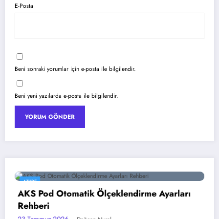
E-Posta
Beni sonraki yorumlar için e-posta ile bilgilendir.
Beni yeni yazılarda e-posta ile bilgilendir.
YAPAY ZEKA
Ölçeklendirme Ayarları
Google Gemini 3 ile
18 Temmuz 2026
Dağcan N