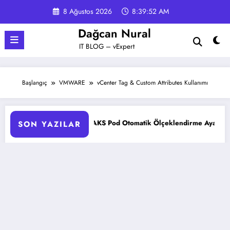
İçeriğe
8 Ağustos 2026
8:39:53 AM
atla
Dağcan Nural
IT BLOG – vExpert
Başlangıç
VMWARE
vCenter Tag & Custom Attributes Kullanımı
AKS Pod Otomatik Ölçeklendirme Ayarları Rehberi
SON YAZILAR