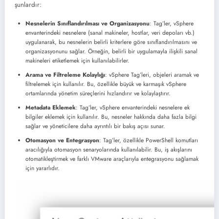
şunlardır:
Nesnelerin Sınıflandırılması ve Organizasyonu
: Tag’ler, vSphere
envanterindeki nesnelere (sanal makineler, hostlar, veri depoları vb.)
uygulanarak, bu nesnelerin belirli kriterlere göre sınıflandırılmasını ve
organizasyonunu sağlar. Örneğin, belirli bir uygulamayla ilişkili sanal
makineleri etiketlemek için kullanılabilirle​​r.
Arama ve Filtreleme Kolaylığı
: vSphere Tag’leri, objeleri aramak ve
filtrelemek için kullanılır. Bu, özellikle büyük ve karmaşık vSphere
ortamlarında yönetim süreçlerini hızlandırır ve kolaylaştırı​​r.
Metadata Eklemek
: Tag’ler, vSphere envanterindeki nesnelere ek
bilgiler eklemek için kullanılır. Bu, nesneler hakkında daha fazla bilgi
sağlar ve yöneticilere daha ayrıntılı bir bakış açısı suna​​r.
Otomasyon ve Entegrasyon
: Tag’ler, özellikle PowerShell komutları
aracılığıyla otomasyon senaryolarında kullanılabilir. Bu, iş akışlarını
otomatikleştirmek ve farklı VMware araçlarıyla entegrasyonu sağlamak
için yararlıdı​​r.