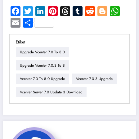
Facebook
Twitter
LinkedIn
Pinterest
Threads
Tumblr
Reddit
Blogge
Wha
Email
Share
Etiket
Upgrade Vcenter 7.0 To 8.0
Upgrade Vcenter 7.0.3 To 8
Vcenter 7.0 To 8.0 Upgrade
Vcenter 7.0.3 Upgrade
Vcenter Server 7.0 Update 3 Download