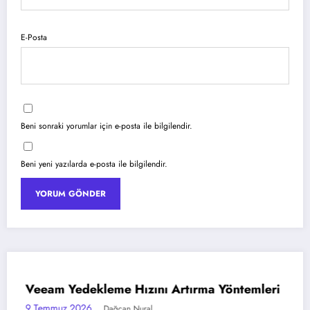
E-Posta
Beni sonraki yorumlar için e-posta ile bilgilendir.
Beni yeni yazılarda e-posta ile bilgilendir.
ri
Azure Blob Storage ile Statik Web Sitesi
AZURE
Barındırma