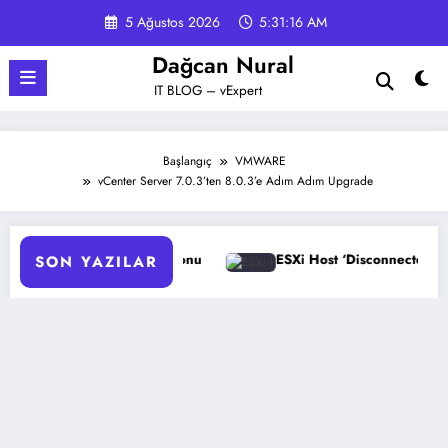
İçeriğe
5 Ağustos 2026
5:31:17 AM
atla
Dağcan Nural
IT BLOG – vExpert
Başlangıç
VMWARE
vCenter Server 7.0.3’ten 8.0.3’e Adım Adım Upgrade
ESXi Host ‘Disconnected’ Sorunu Çözümü
HPE ProL
SON YAZILAR