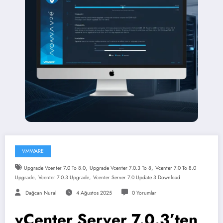
VMWARE
,
,
Upgrade Vcenter 7.0 To 8.0
Upgrade Vcenter 7.0.3 To 8
Vcenter 7.0 To 8.0
,
,
Upgrade
Vcenter 7.0.3 Upgrade
Vcenter Server 7.0 Update 3 Download
Dağcan Nural
4 Ağustos 2025
0 Yorumlar
vCenter Server 7.0.3’ten