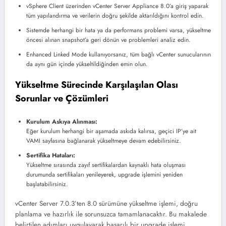
vSphere Client üzerinden vCenter Server Appliance 8.0’a giriş yaparak
tüm yapılandırma ve verilerin doğru şekilde aktarıldığını kontrol edin.
Sistemde herhangi bir hata ya da performans problemi varsa, yükseltme
öncesi alınan snapshot’a geri dönün ve problemleri analiz edin.
Enhanced Linked Mode kullanıyorsanız, tüm bağlı vCenter sunucularının
da aynı gün içinde yükseltildiğinden emin olun.
Yükseltme Sürecinde Karşılaşılan Olası
Sorunlar ve Çözümleri
Kurulum Askıya Alınması:
Eğer kurulum herhangi bir aşamada askıda kalırsa, geçici IP’ye ait
VAMI sayfasına bağlanarak yükseltmeye devam edebilirsiniz.
Sertifika Hataları:
Yükseltme sırasında zayıf sertifikalardan kaynaklı hata oluşması
durumunda sertifikaları yenileyerek, upgrade işlemini yeniden
başlatabilirsiniz.
vCenter Server 7.0.3’ten 8.0 sürümüne yükseltme işlemi, doğru
planlama ve hazırlık ile sorunsuzca tamamlanacaktır. Bu makalede
belirtilen adımları uygulayarak başarılı bir upgrade işlemi