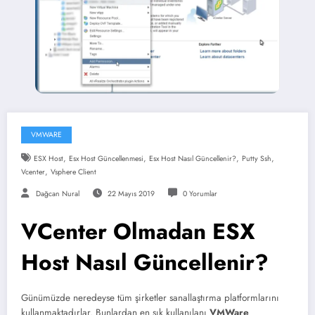
VMWARE
,
,
,
,
ESX Host
Esx Host Güncellenmesi
Esx Host Nasıl Güncellenir?
Putty Ssh
,
Vcenter
Vsphere Client
Dağcan Nural
22 Mayıs 2019
0 Yorumlar
VCenter Olmadan ESX
Host Nasıl Güncellenir?
Günümüzde neredeyse tüm şirketler sanallaştırma platformlarını
kullanmaktadırlar. Bunlardan en sık kullanılanı
VMWare