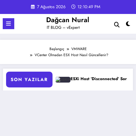
İçeriğe
7 Ağustos 2026
12:10:49 PM
atla
Dağcan Nural
IT BLOG – vExpert
Başlangıç
VMWARE
VCenter Olmadan ESX Host Nasıl Güncellenir?
mizasyonu
ESXi Host ‘Disconnected’ Sorunu Çözümü
SON YAZILAR