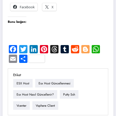
Facebook
X
Bunu beğen:
Facebook
Twitter
LinkedIn
Pinterest
Threads
Tumblr
Reddit
Blogge
Wha
Email
Share
Etiket
ESX Host
Esx Host Güncellenmesi
Esx Host Nasıl Güncellenir?
Putty Ssh
Vcenter
Vsphere Client