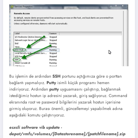
Bu işlemin de ardından
SSH
portunu açtığımıza göre o porttan
bağlantı yapmalıyız.
Putty
isimli küçük programı hemen
indiriyoruz. Ardından
putty
uyguamasını çalıştırıp, bağlanmak
istediğimiz hostun ip adresini yazarak, giriş sağlıyoruz. Command
ekranında root ve password bilgilerini yazarak hostun içerisine
girmiş oluyoruz. Burası önemli, güncellemeyi yapabilmek adına
aşağıdaki komutu çalıştırıyoruz.
esxcli software vib update -
depot/vmfs/volumes/[Datastorename]/[patchfilename].zip