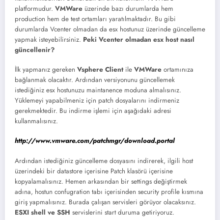
platformudur.
VMWare
üzerinde bazı durumlarda hem
production hem de test ortamları yaratılmaktadır. Bu gibi
durumlarda Vcenter olmadan da esx hostunuz üzerinde güncelleme
yapmak isteyebilirsiniz.
Peki Vcenter olmadan esx host nasıl
güncellenir?
İlk yapmanız gereken
Vsphere Client
ile
VMWare
ortamınıza
bağlanmak olacaktır. Ardından versiyonunu güncellemek
istediğiniz esx hostunuzu maintanence moduna almalısınız.
Yüklemeyi yapabilmeniz için patch dosyalarını indirmeniz
gerekmektedir. Bu indirme işlemi için aşağıdaki adresi
kullanmalısınız.
http://www.vmware.com/patchmgr/download.portal
Ardından istediğiniz güncelleme dosyasını indirerek, ilgili host
üzerindeki bir datastore içerisine Patch klasörü içerisine
kopyalamalısınız. Hemen arkasından bir settings değiştirmek
adına, hostun confugration tabı içerisinden security profile kısmına
giriş yapmalısınız. Burada çalışan servisleri görüyor olacaksınız.
ESXI shell ve SSH
servislerini start duruma getiriyoruz.