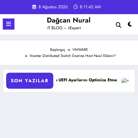
İçeriğe
8 Ağustos 2026
8:11:43 AM
atla
Dağcan Nural
IT BLOG – vExpert
Başlangıç
VMWARE
Vcenter Distributed Switch Üzerine Host Nasıl Eklenir?
ucularda UEFI Ayarlarını Optimize Etme
Microsoft 365 Copilot
SON YAZILAR