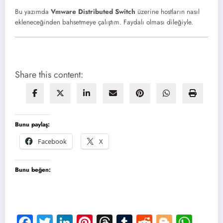
Bu yazımda
Vmware Distributed Switch
üzerine hostların nasıl
ekleneceğinden bahsetmeye çalıştım. Faydalı olması dileğiyle.
Share this content:
Bunu paylaş:
Facebook
X
Bunu beğen:
Facebook
Twitter
LinkedIn
Pinterest
Threads
Tumblr
Reddit
Blogge
Wha