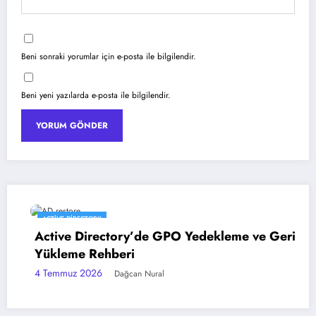
Beni sonraki yorumlar için e-posta ile bilgilendir.
Beni yeni yazılarda e-posta ile bilgilendir.
ACTIVE DIRECTORY
E
Active Directory’de GPO Yedekleme ve Geri
E
Yükleme Rehberi
Ye
4 Temmuz 2026
3 
Dağcan Nural