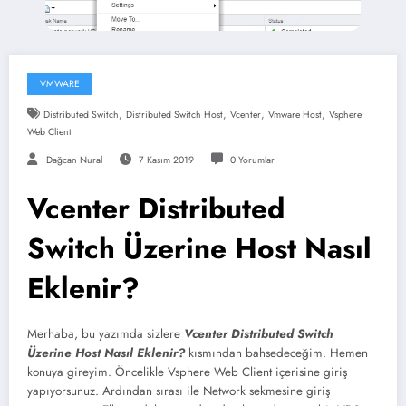
VMWARE
,
,
,
,
Distributed Switch
Distributed Switch Host
Vcenter
Vmware Host
Vsphere
Web Client
Dağcan Nural
7 Kasım 2019
0 Yorumlar
Vcenter Distributed
Switch Üzerine Host Nasıl
Eklenir?
Merhaba, bu yazımda sizlere
Vcenter Distributed Switch
Üzerine Host Nasıl Eklenir?
kısmından bahsedeceğim. Hemen
konuya gireyim. Öncelikle Vsphere Web Client içerisine giriş
yapıyorsunuz. Ardından sırası ile Network sekmesine giriş