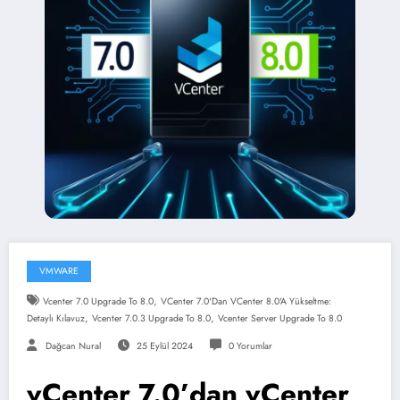
VMWARE
,
Vcenter 7.0 Upgrade To 8.0
VCenter 7.0'dan VCenter 8.0'a Yükseltme:
,
,
Detaylı Kılavuz
Vcenter 7.0.3 Upgrade To 8.0
Vcenter Server Upgrade To 8.0
Dağcan Nural
25 Eylül 2024
0 Yorumlar
vCenter 7.0’dan vCenter