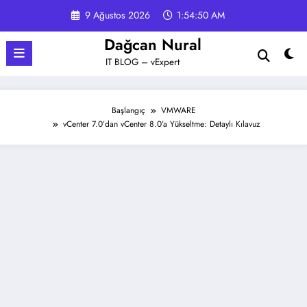
İçeriğe
9 Ağustos 2026
1:54:51 AM
atla
Dağcan Nural
IT BLOG – vExpert
Başlangıç
VMWARE
vCenter 7.0’dan vCenter 8.0’a Yükseltme: Detaylı Kılavuz