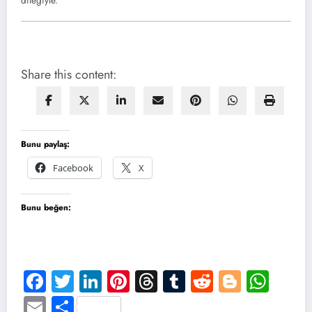
dileğiyle.
Share this content:
Bunu paylaş:
Facebook
X
Bunu beğen:
Facebook
Twitter
LinkedIn
Pinterest
Threads
Tumblr
Reddit
Blogge
Wha
Email
Share