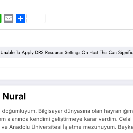
t
ogger
WhatsApp
Email
Share
Unable To Apply DRS Resource Settings On Host This Can Signifi
 Nural
l doğumluyum. Bilgisayar dünyasına olan hayranlığım
m alanında kendimi geliştirmeye karar verdim. Celal 
ı ve Anadolu Üniversitesi İşletme mezunuyum. Beyken