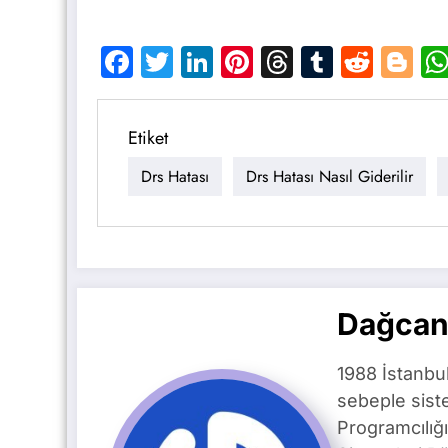
Facebook
Twitter
LinkedIn
Pinterest
Threads
Tumblr
Reddi
Bl
Etiket
Drs Hatası
Drs Hatası Nasıl Giderilir
Dağcan
1988 İstanbu
sebeple siste
Programcılığ