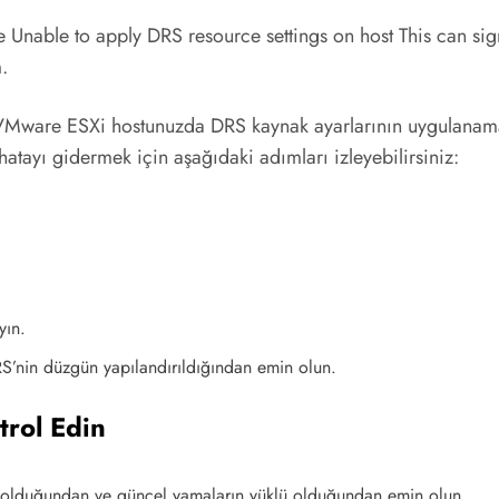
nable to apply DRS resource settings on host This can signi
.
 VMware ESXi hostunuzda DRS kaynak ayarlarının uygulanam
 hatayı gidermek için aşağıdaki adımları izleyebilirsiniz:
yın.
S’nin düzgün yapılandırıldığından emin olun.
rol Edin
da olduğundan ve güncel yamaların yüklü olduğundan emin olun.