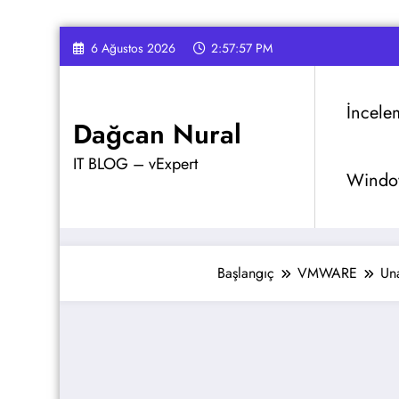
İçeriğe
6 Ağustos 2026
2:57:58 PM
atla
İncele
Dağcan Nural
IT BLOG – vExpert
Window
Başlangıç
VMWARE
Una