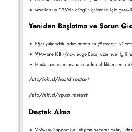
vMotion ve DRS’nin düzgün çalışması için gerekli
Yeniden Başlatma ve Sorun G
Eğer yukarıdaki adımlar sorunu çözmezse, vCenter 
VMware KB
(Knowledge Base) üzerinde ilgili ha
Hostunuzu maintenance mode’a aldıktan sonra SSH 
/etc/init.d/hostd restart
/etc/init.d/vpxa restart
Destek Alma
VMware Support ile iletişime geçerek detaylı deste