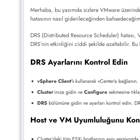
Merhaba, bu yazımda sizlere VMware üzerinde U
hatasının nasıl giderileceğinden bahsedeceğim
DRS (Distributed Resource Scheduler) hatası,
DRS’nin etkinliğini ciddi şekilde azaltabilir. Bu
DRS Ayarlarını Kontrol Edin
vSphere Client’ı
kullanarak vCenter’a bağlanın.
Cluster
‘ınıza gidin ve
Configure
sekmesine tıkla
DRS
bölümüne gidin ve ayarları kontrol edin. DR
Host ve VM Uyumluluğunu Kont
Cluster’daki tüm ESXi hostlarının aynı versiyon