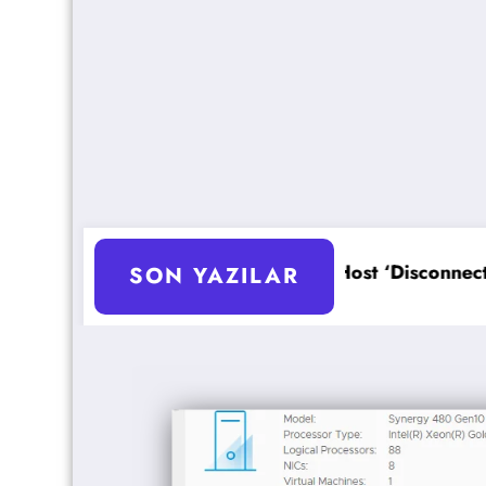
asyonu
ESXi Host ‘Disconnected’ Sorunu Çözümü
SON YAZILAR