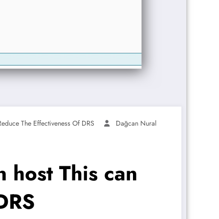
Reduce The Effectiveness Of DRS
Dağcan Nural
n host This can
 DRS