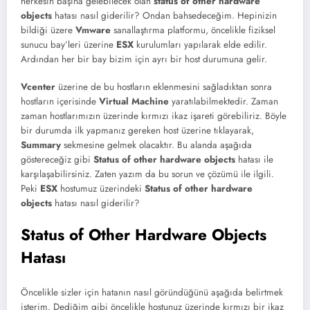
herkesin başına gelebilecek olan
status of other hardware
objects
hatası nasıl giderilir? Ondan bahsedeceğim. Hepinizin
bildiği üzere
Vmware
sanallaştırma platformu, öncelikle fiziksel
sunucu bay’leri üzerine
ESX
kurulumları yapılarak elde edilir.
Ardından her bir bay bizim için ayrı bir host durumuna gelir.
Vcenter
üzerine de bu hostların eklenmesini sağladıktan sonra
hostların içerisinde
Virtual Machine
yaratılabilmektedir. Zaman
zaman hostlarımızın üzerinde kırmızı ikaz işareti görebiliriz. Böyle
bir durumda ilk yapmanız gereken host üzerine tıklayarak,
Summary
sekmesine gelmek olacaktır. Bu alanda aşağıda
göstereceğiz gibi
Status of other hardware objects
hatası ile
karşılaşabilirsiniz. Zaten yazım da bu sorun ve çözümü ile ilgili.
Peki
ESX
hostumuz üzerindeki
Status of other hardware
objects
hatası nasıl giderilir?
Status of Other Hardware Objects
Hatası
Öncelikle sizler için hatanın nasıl göründüğünü aşağıda belirtmek
isterim. Dediğim gibi öncelikle hostunuz üzerinde kırmızı bir ikaz