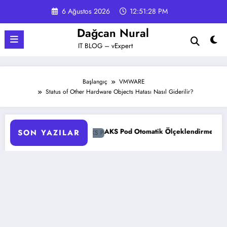
İçeriğe
6 Ağustos 2026
12:51:29 PM
atla
Dağcan Nural
IT BLOG – vExpert
Başlangıç
VMWARE
Status of Other Hardware Objects Hatası Nasıl Giderilir?
?
AKS Pod Otomatik Ölçeklendirme Ayarları Rehberi
SON YAZILAR