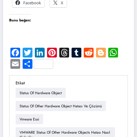
Facebook
X
Bunu beğen:
Facebook
Twitter
LinkedIn
Pinterest
Threads
Tumblr
Reddit
Blogge
Wha
Email
Share
Etiket
Status Of Hardware Object
Status Of Other Hardware Object Hatası Ve Çözümü
Vmware Esxi
VMWARE Status Of Other Hardware Objects Hatası Nasıl