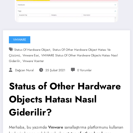
VMWARE
,
Status Of Hardware Object
Status Of Other Hardware Object Hatası Ve
,
,
Çözümü
Vmware Esxi
VMWARE Status Of Other Hardware Objects Hatası Nasıl
,
Giderilir
Vmware Vcenter
Dağcan Nural
25 Şubat 2021
0 Yorumlar
Status of Other Hardware
Objects Hatası Nasıl
Giderilir?
Merhaba, bu yazımda
Vmware
sanallaştırma platformunu kullanan