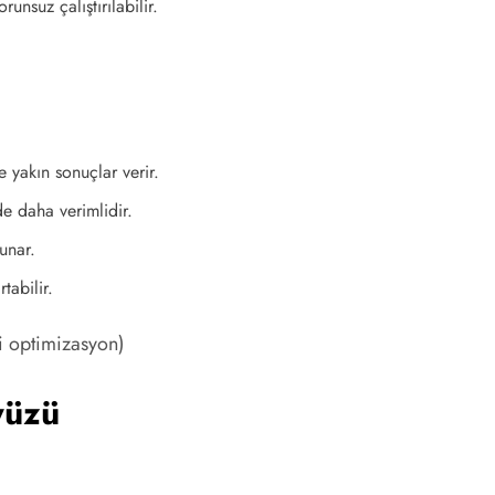
nsuz çalıştırılabilir.
 yakın sonuçlar verir.
de daha verimlidir.
unar.
tabilir.
i optimizasyon)
yüzü