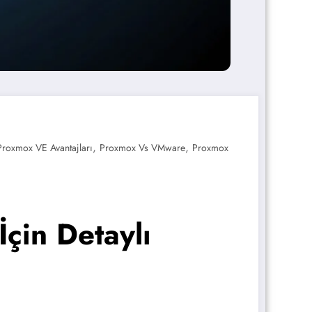
,
,
Proxmox VE Avantajları
Proxmox Vs VMware
Proxmox
çin Detaylı