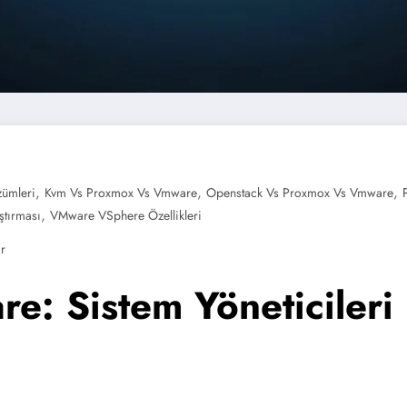
,
,
,
zümleri
Kvm Vs Proxmox Vs Vmware
Openstack Vs Proxmox Vs Vmware
,
ştırması
VMware VSphere Özellikleri
r
: Sistem Yöneticileri İ