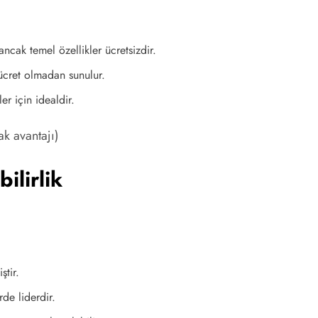
ncak temel özellikler ücretsizdir.
 ücret olmadan sunulur.
r için idealdir.
k avantajı)
ilirlik
ştir.
e liderdir.