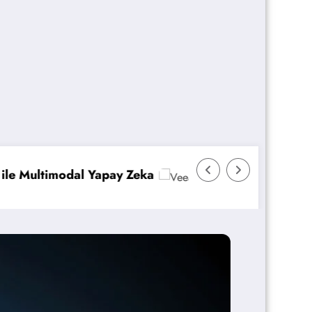
Veeam Backup & Replication: İmmutability ve Anı