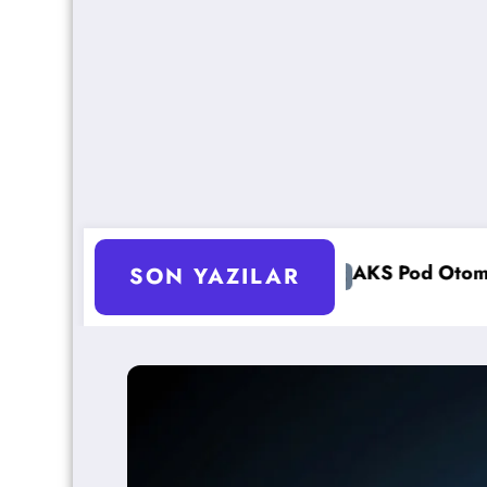
AKS Pod Otomatik Ölçeklendirme Ayarları R
SON YAZILAR