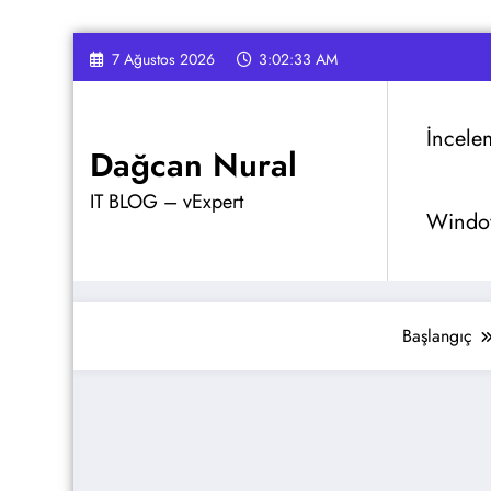
İçeriğe
7 Ağustos 2026
3:02:34 AM
atla
İncele
Dağcan Nural
IT BLOG – vExpert
Window
Başlangıç