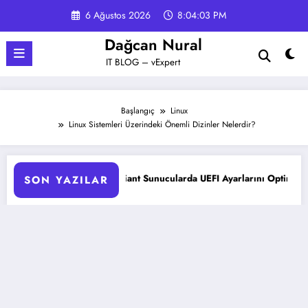
İçeriğe
6 Ağustos 2026
8:04:04 PM
atla
Dağcan Nural
IT BLOG – vExpert
Başlangıç
Linux
Linux Sistemleri Üzerindeki Önemli Dizinler Nelerdir?
HPE ProLiant Sunucularda UEFI Ayarlarını Optimize Etme
SON YAZILAR