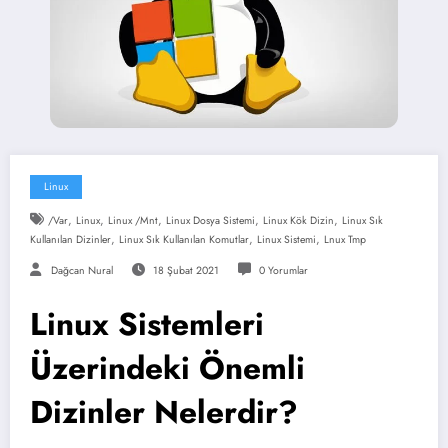
Linux
,
,
,
,
,
/var
Linux
Linux /mnt
Linux Dosya Sistemi
Linux Kök Dizin
Linux Sık
,
,
,
Kullanılan Dizinler
Linux Sık Kullanılan Komutlar
Linux Sistemi
Lnux Tmp
Dağcan Nural
18 Şubat 2021
0 Yorumlar
Linux Sistemleri
Üzerindeki Önemli
Dizinler Nelerdir?