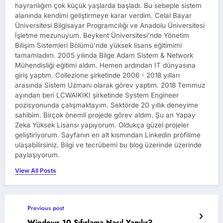
hayranlığım çok küçük yaşlarda başladı. Bu sebeple sistem
alanında kendimi geliştirmeye karar verdim. Celal Bayar
Üniversitesi Bilgisayar Programcılığı ve Anadolu Üniversitesi
İşletme mezunuyum. Beykent Üniversitesi'nde Yönetim
Bilişim Sistemleri Bölümü'nde yüksek lisans eğitimimi
tamamladım. 2005 yılında Bilge Adam Sistem & Network
Mühendisliği eğitimi aldım. Hemen ardından IT dünyasına
giriş yaptım. Collezione şirketinde 2006 - 2018 yılları
arasında Sistem Uzmanı olarak görev yaptım. 2018 Temmuz
ayından beri LCWAIKIKI şirketinde System Engineer
pozisyonunda çalışmaktayım. Sektörde 20 yıllık deneyime
sahibim. Birçok önemli projede görev aldım. Şu an Yapay
Zeka Yüksek Lisansı yapıyorum. Oldukça güzel projeler
geliştiriyorum. Sayfanın en alt kısmından Linkedin profilime
ulaşabilirsiniz. Bilgi ve tecrübemi bu blog üzerinde üzerinde
paylaşıyorum.
View All Posts
Previous post
Windows 10 Sıfırlama Nasıl Yapılır?