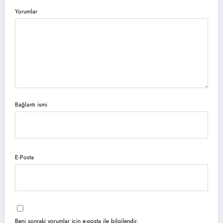
Yorumlar
Bağlantı ismi
E-Posta
Beni sonraki yorumlar için e-posta ile bilgilendir.