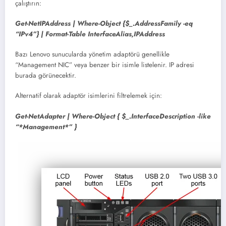
çalıştırın:
Get-NetIPAddress | Where-Object {$_.AddressFamily -eq
“IPv4”} | Format-Table InterfaceAlias,IPAddress
Bazı Lenovo sunucularda yönetim adaptörü genellikle
“Management NIC” veya benzer bir isimle listelenir. IP adresi
burada görünecektir.
Alternatif olarak adaptör isimlerini filtrelemek için:
Get-NetAdapter | Where-Object { $_.InterfaceDescription -like
“*Management*” }