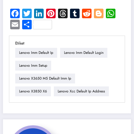
Facebook
Twitter
LinkedIn
Pinterest
Threads
Tumblr
Reddit
Blogge
Wha
Email
Share
Etiket
Lenovo Imm Default Ip
Lenovo Imm Default Login
Lenovo Imm Setup
Lenovo X3650 M5 Default Imm Ip
Lenovo X3850 X6
Lenovo Xcc Default Ip Address