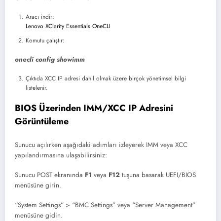
Aracı indir:
Lenovo XClarity Essentials OneCLI
Komutu çalıştır:
onecli config showimm
Çıktıda XCC IP adresi dahil olmak üzere birçok yönetimsel bilgi
listelenir.
BIOS Üzerinden IMM/XCC IP Adresini
Görüntüleme
Sunucu açılırken aşağıdaki adımları izleyerek IMM veya XCC
yapılandırmasına ulaşabilirsiniz:
Sunucu POST ekranında
F1
veya
F12
tuşuna basarak UEFI/BIOS
menüsüne girin.
“System Settings” > “BMC Settings” veya “Server Management”
menüsüne gidin.