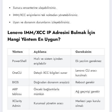
Sunucu envanterine ulaşabilirsiniz.
IMM/XCC erişimlerini tek noktadan yönetebilirsiniz.
Uyarı ve donanım durumlarını izleyebilirsiniz.
Lenovo IMM/XCC IP Adresini Bulmak İçin
Hangi Yöntem En Uygun?
Yöntem
Açıklama
Gereksinim
Hızlı ve sistem içinden
PowerShell
Ek yazılım gerekmez
erişilebilir
Lenovo CLI aracı
OneCLI
Detaylı XCC bilgileri sunar
kurulmalı
BIOS
Doğrudan donanım arayüzü
Reboot gerekir
ARP
Önceki bağlantılarla
Ağ geçmişi gerekir
tablosu
mümkün
XClarity
Merkezi yapı kurulu
Kurumsal yönetim aracı
Admin
olmalı