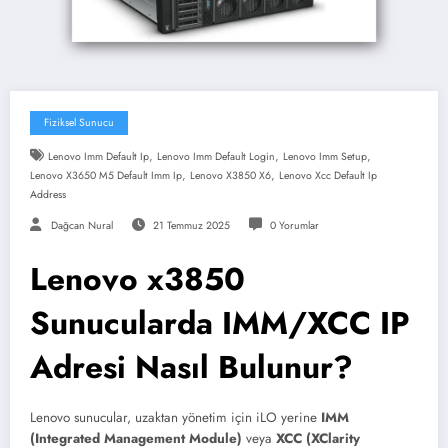
Fiziksel Sunucu
,
,
,
Lenovo Imm Default Ip
Lenovo Imm Default Login
Lenovo Imm Setup
,
,
Lenovo X3650 M5 Default Imm Ip
Lenovo X3850 X6
Lenovo Xcc Default Ip
Address
Dağcan Nural
21 Temmuz 2025
0 Yorumlar
Lenovo x3850
Sunucularda IMM/XCC IP
Adresi Nasıl Bulunur?
Lenovo sunucular, uzaktan yönetim için iLO yerine
IMM
(Integrated Management Module)
veya
XCC (XClarity