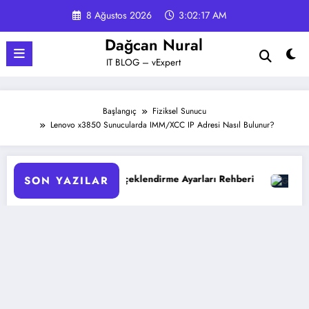
İçeriğe
8 Ağustos 2026
3:02:18 AM
atla
Dağcan Nural
IT BLOG – vExpert
Başlangıç
Fiziksel Sunucu
Lenovo x3850 Sunucularda IMM/XCC IP Adresi Nasıl Bulunur?
Ölçeklendirme Ayarları Rehberi
Google Gemini 3 ile Multi
SON YAZILAR