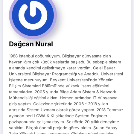
Dağcan Nural
1988 İstanbul doğumluyum. Bilgisayar dünyasına olan
hayranlığım çok küçük yaşlarda başladı. Bu sebeple sistem
alanında kendimi geliştirmeye karar verdim. Celal Bayar
Üniversitesi Bilgisayar Programcılığı ve Anadolu Üniversitesi
İşletme mezunuyum. Beykent Üniversitesi'nde Yönetim
Bilişim Sistemleri Bölümü'nde yüksek lisans eğitimimi
tamamladım. 2005 yılında Bilge Adam Sistem & Network
Mühendisliği eğitimi aldım. Hemen ardından IT dünyasına
giriş yaptım. Collezione şirketinde 2006 - 2018 yılları
arasında Sistem Uzmanı olarak görev yaptım. 2018 Temmuz
ayından beri LCWAIKIKI şirketinde System Engineer
pozisyonunda çalışmaktayım. Sektörde 20 yıllık deneyime
sahibim. Birçok önemli projede görev aldım. Şu an Yapay
Zeka Yüksek Lisansı yapıyorum. Oldukça güzel projeler