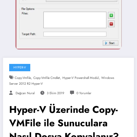
HYPER-V
,
,
,
Copy-Vmfile
Copy-Vmfile Cmdlet
Hyper-V Powershell Modül
Windows
Server 2012 R2 Hyper-V
Dağcan Nural
3 Ekim 2019
0 Yorumlar
Hyper-V Üzerinde Copy-
VMFile ile Sunuculara
Nasıl Dosya Kopyalanır?