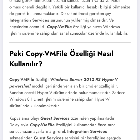
olması gerekmemektedir. Sanal sunucunuzun 1 ya da 2. Nesil
olması önemli değildir. Yetkili bir kullanıcı hesabı bilgisi bilmenize
de gerek bulunmamaktadır. Dikkat edilmesi gereken şey
Integration Services
sürümünün yüklenmiş olmasıdır. Ve
hepsinden önemlisi,
Copy-VMFile
özelliği yalnızca Windows
işletim sistemine sahip olan sanal sunucular üzerinde kullanılabilir.
Peki Copy-VMFile Özelliği Nasıl
Kullanılır?
Copy-VMFile
özelliği
Windows Server 2012 R2 Hyper-V
powershell
modül içerisinde yer alan bir cmdlet özelliğidir.
Bundan önceki Hyper-V sürümlerinde bulunmamaktadır. Sadece
Windows 8.1 client işletim sistemine sahip olan Hyper-V
sürümünde kullanılmaktadır.
Kopyalama olayı
Guest Services
üzerinden yapılmaktadır.
Dolayısıyla
Copy-VMFile
özelliğini kullanmadan önce sanal
sunucunuzun ayarlarına girerek
Integration Services
sekmesinden
Guest Services
servisini bir kereliğine aşağıda