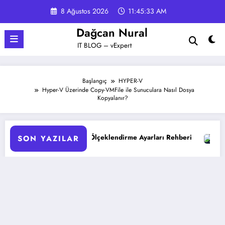
İçeriğe
8 Ağustos 2026
11:45:33 AM
atla
Dağcan Nural
IT BLOG – vExpert
Başlangıç
HYPER-V
Hyper-V Üzerinde Copy-VMFile ile Sunuculara Nasıl Dosya
Kopyalanır?
atik Ölçeklendirme Ayarları Rehberi
Google Gemini 3 ile 
SON YAZILAR