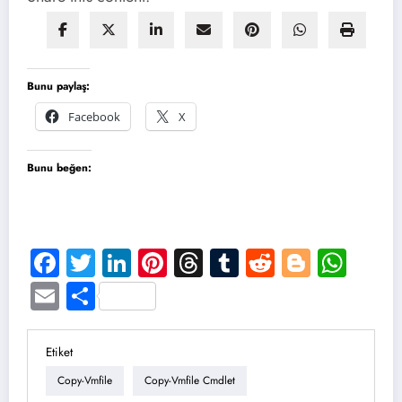
Bunu paylaş:
Facebook
X
Bunu beğen:
Facebook
Twitter
LinkedIn
Pinterest
Threads
Tumblr
Reddit
Blogge
Wha
Email
Share
Etiket
Copy-Vmfile
Copy-Vmfile Cmdlet