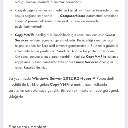
olduğu hostun üzerinde bulunmak zorundadır.
Kopyalacağınız veriler için hedef ve kaynak aynı hostun üzerinde olması
koşulu sağlandıktan sonra,
-ComputerName
parametresi sayesinde
Hyper-V powershell kurulu olan uzak bir sunucu üzerinden
başlatılabilmektedir.
Copy-VMFile
özelliğini kullanabilmek için sanal sunucunuzun
Guest
Services
yetkisini açmanız gerekmektedir. Bu özelliği sanal sunucu
başına sadece bir kere aktif etmeniz gerekmektedir. Bu özellik güvenlik
anlamında sorun yaratabilir. Zararlı bir kod ile bu yöntem üzerinden
tüm sanal sunucularınıza zarar verebilir. Yani siz
Copy-VMFile
kullanıp
kopyalama işlemini tamamladıktan sonra
Guest Services
özelliğini
tekrar kapatabilirsiniz.
Bu yazımızda
Windows Server 2012 R2 Hyper-V
Powershell
modülü ile birlikte gelen
Copy-VMFile
nedir, nasıl kullanılır
sorularını cevaplamaya çalıştık. Bir sonraki makalemizde görüşmek
dileğiyle.
Share this content: