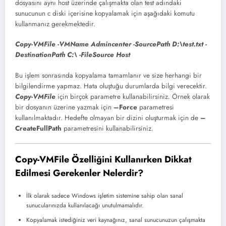
dosyasını aynı host üzerinde çalışmakta olan test adındaki
sunucunun c diski içerisine kopyalamak için aşağıdaki komutu
kullanmanız gerekmektedir.
Copy-VMFile -VMName Admincenter -SourcePath D:\test.txt -
DestinationPath C:\ -FileSource Host
Bu işlem sonrasında kopyalama tamamlanır ve size herhangi bir
bilgilendirme yapmaz. Hata oluştuğu durumlarda bilgi verecektir.
Copy-VMFile
için birçok parametre kullanabilirsiniz. Örnek olarak
bir dosyanın üzerine yazmak için
–Force
parametresi
kullanılmaktadır. Hedefte olmayan bir dizini oluşturmak için de
–
CreateFullPath
parametresini kullanabilirsiniz.
Copy-VMFile Özelliğini Kullanırken Dikkat
Edilmesi Gerekenler Nelerdir?
İlk olarak sadece Windows işletim sistemine sahip olan sanal
sunucularınızda kullanılacağı unutulmamalıdır.
Kopyalamak istediğiniz veri kaynağınız, sanal sunucunuzun çalışmakta