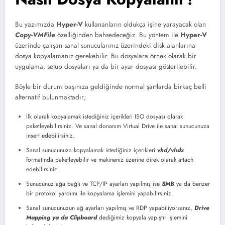
Bu yazımızda
Hyper-V
kullananların oldukça işine yarayacak olan
Copy-VMFile
özelliğinden bahsedeceğiz. Bu yöntem ile
Hyper-V
üzerinde çalışan sanal sunucularınız üzerindeki disk alanlarına
dosya kopyalamanız gerekebilir. Bu dosyalara örnek olarak bir
uygulama, setup dosyaları ya da bir ayar dosyası gösterilebilir.
Böyle bir durum başınıza geldiğinde normal şartlarda birkaç belli
alternatif bulunmaktadır;
İlk olarak kopyalamak istediğiniz içerikleri ISO dosyası olarak
paketleyebilirsiniz. Ve sanal donanım Virtual Drive ile sanal sunucunuza
insert edebilirsiniz.
Sanal sunucunuza kopyalamak istediğiniz içerikleri
vhd/vhdx
formatında paketleyebilir ve makineniz üzerine direk olarak attach
edebilirsiniz.
Sunucunuz ağa bağlı ve TCP/IP ayarları yapılmış ise
SMB
ya da benzer
bir protokol yardımı ile kopyalama işlemini yapabilirsiniz.
Sanal sunucunuzun ağ ayarları yapılmış ve RDP yapabiliyorsanız,
Drive
Mapping ya da Clipboard
dediğimiz kopyala yapıştır işlemini