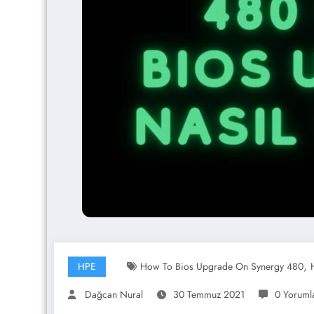
,
HPE
How To Bios Upgrade On Synergy 480
Dağcan Nural
30 Temmuz 2021
0 Yoruml