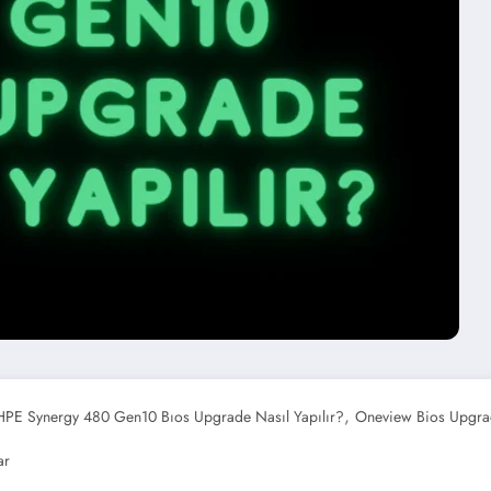
,
HPE Synergy 480 Gen10 Bıos Upgrade Nasıl Yapılır?
Oneview Bios Upgr
ar