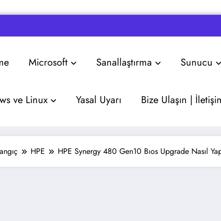
me
Microsoft
Sanallaştırma
Sunucu
s ve Linux
Yasal Uyarı
Bize Ulaşın | İletişi
angıç
HPE
HPE Synergy 480 Gen10 Bıos Upgrade Nasıl Yapı