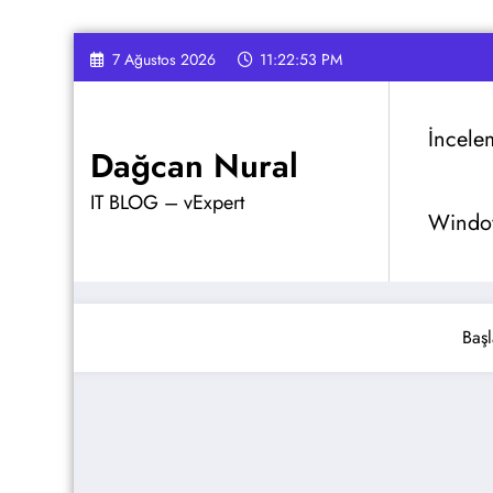
İçeriğe
7 Ağustos 2026
11:22:54 PM
atla
İncele
Dağcan Nural
IT BLOG – vExpert
Window
Başl