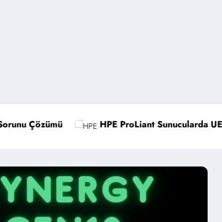
ProLiant Sunucularda UEFI Ayarlarını Optimize Etme
Microso