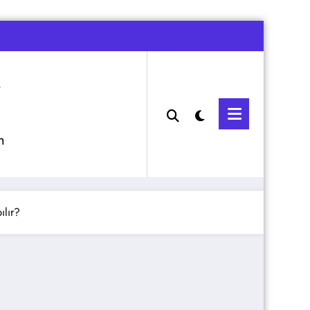
m
lır?