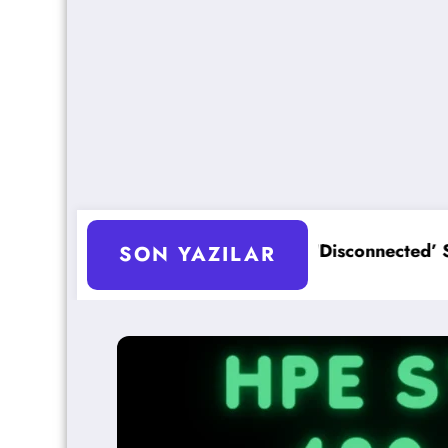
u
SXi Host ‘Disconnected’ Sorunu Çözümü
HPE 
SON YAZILAR