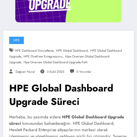
HPE
,
,
HPE Dashboard Güncelleme
HPE Global Dashboard
HPE Global Dashboard
,
,
Upgrade
HPE OneView Entegrasyonu
Hpe Oneview Global Dashboard
,
Upgrade
Hpe Oneview Global Dashboard Upgrade Path
Dağcan Nural
3 Eylül 2025
0 Yorumlar
HPE Global Dashboard
Upgrade Süreci
Merhaba, bu yazımda sizlere
HPE Global Dashboard Upgrade
süreci
konusundan bahsedeceğim. HPE Global Dashboard,
Hewlett Packard Enterprise altyapılarının merkezi olarak
izlenmesini ve yönetilmesini sağlayan güçlü bir çözümdür. Synergy,