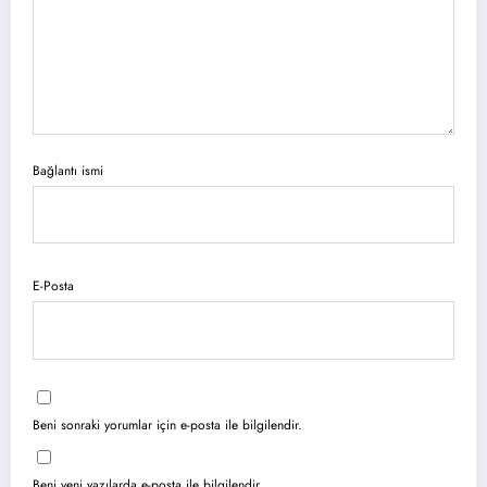
Bağlantı ismi
E-Posta
Beni sonraki yorumlar için e-posta ile bilgilendir.
Beni yeni yazılarda e-posta ile bilgilendir.