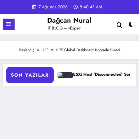
İçeriğe
7 Ağustos 2026
8:40:44 AM
atla
Dağcan Nural
IT BLOG – vExpert
Başlangıç
HPE
HPE Global Dashboard Upgrade Süreci
ESXi Host ‘Disconnected’ Sorunu Çözümü
HPE Pro
SON YAZILAR