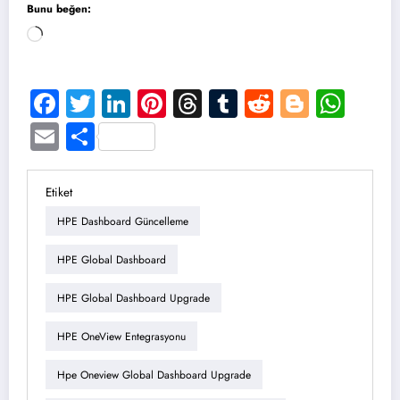
Bunu beğen:
Yükleniyor...
Facebook
Twitter
LinkedIn
Pinterest
Threads
Tumblr
Reddit
Blogge
Wha
Email
Share
Etiket
HPE Dashboard Güncelleme
HPE Global Dashboard
HPE Global Dashboard Upgrade
HPE OneView Entegrasyonu
Hpe Oneview Global Dashboard Upgrade