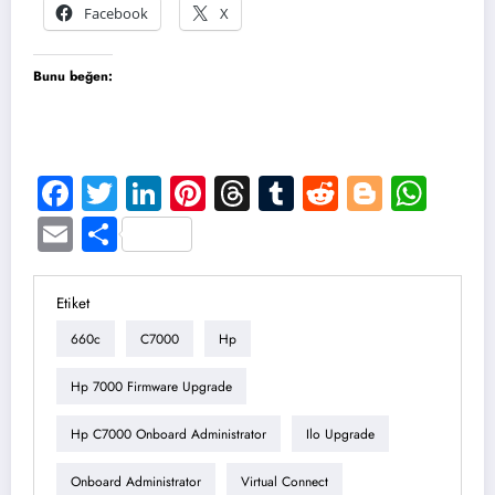
Facebook
X
Bunu beğen:
Facebook
Twitter
LinkedIn
Pinterest
Threads
Tumblr
Reddit
Blogge
Wha
Email
Share
Etiket
660c
C7000
Hp
Hp 7000 Firmware Upgrade
Hp C7000 Onboard Administrator
Ilo Upgrade
Onboard Administrator
Virtual Connect