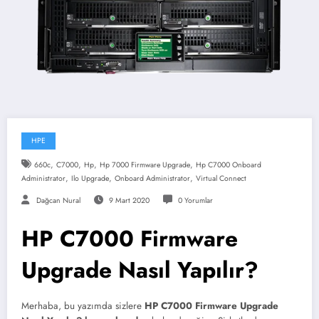
HPE
,
,
,
,
660c
C7000
Hp
Hp 7000 Firmware Upgrade
Hp C7000 Onboard
,
,
,
Administrator
Ilo Upgrade
Onboard Administrator
Virtual Connect
Dağcan Nural
9 Mart 2020
0 Yorumlar
HP C7000 Firmware
Upgrade Nasıl Yapılır?
Merhaba, bu yazımda sizlere
HP C7000 Firmware Upgrade