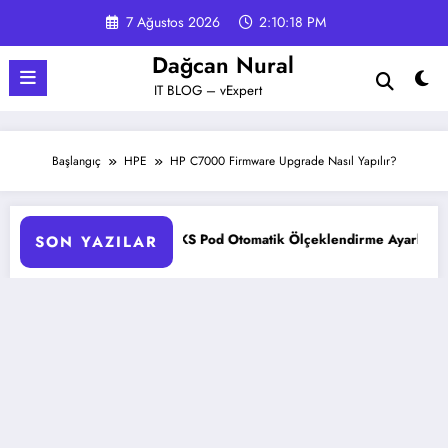
İçeriğe
7 Ağustos 2026
2:10:19 PM
atla
Dağcan Nural
IT BLOG – vExpert
Başlangıç
HPE
HP C7000 Firmware Upgrade Nasıl Yapılır?
AKS Pod Otomatik Ölçeklendirme Ayarları Rehberi
Goo
SON YAZILAR