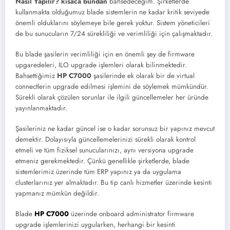
Nasıl Yapılır? kısaca bundan
bahsedeceğim. Şirketlerde
kullanmakta olduğumuz blade sistemlerin ne kadar kritik seviyede
önemli olduklarını söylemeye bile gerek yoktur. Sistem yöneticileri
de bu sunucuların 7/24 sürekliliği ve verimliliği için çalışmaktadır.
Bu blade şasilerin verimliliği için en önemli şey de firmware
upgaredeleri, ILO upgrade işlemleri olarak bilinmektedir.
Bahsettiğimiz
HP C7000
şasilerinde ek olarak bir de virtual
connectlerin upgrade edilmesi işlemini de söylemek mümkündür.
Sürekli olarak çözülen sorunlar ile ilgili güncellemeler her üründe
yayınlanmaktadır.
Şasileriniz ne kadar güncel ise o kadar sorunsuz bir yapınız mevcut
demektir. Dolayısıyla güncellemelerinizi sürekli olarak kontrol
etmeli ve tüm fiziksel sunucularınızı, aynı versiyona upgrade
etmeniz gerekmektedir. Çünkü genellikle şirketlerde, blade
sistemlerimiz üzerinde tüm ERP yapınız ya da uygulama
clusterlarınız yer almaktadır. Bu tip canlı hizmetler üzerinde kesinti
yapmanız mümkün değildir.
Blade
HP C7000
üzerinde onboard administrator firmware
upgrade işlemlerinizi uygularken, herhangi bir kesinti