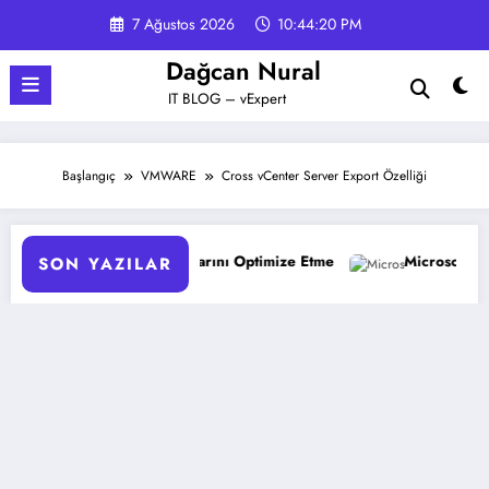
İçeriğe
7 Ağustos 2026
10:44:21 PM
atla
Dağcan Nural
IT BLOG – vExpert
Başlangıç
VMWARE
Cross vCenter Server Export Özelliği
arlarını Optimize Etme
Microsoft 365 Copilot: Yeni Özellikler
SON YAZILAR