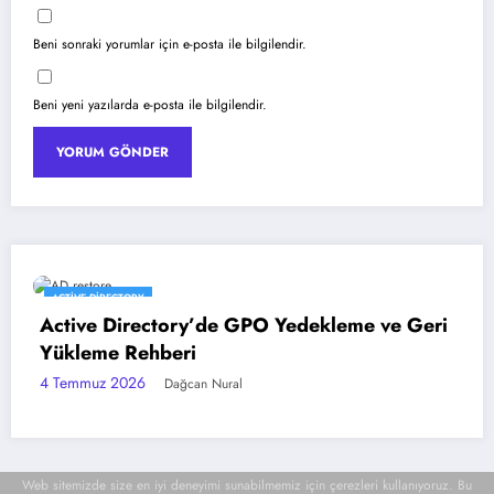
Beni sonraki yorumlar için e-posta ile bilgilendir.
Beni yeni yazılarda e-posta ile bilgilendir.
EXCHANGE SERVER
ri
Exchange Server SE İlk CU Güncellemesi:
Yenilikler ve İpuçları
3 Temmuz 2026
Dağcan Nural
Web sitemizde size en iyi deneyimi sunabilmemiz için çerezleri kullanıyoruz. Bu