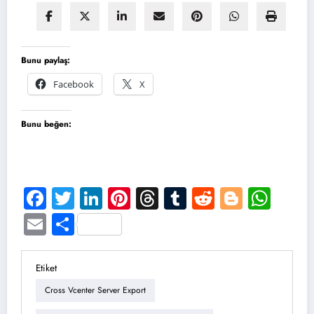
Bunu paylaş:
Facebook
X
Bunu beğen:
Facebook
Twitter
LinkedIn
Pinterest
Threads
Tumblr
Reddit
Blogge
Wha
Email
Share
Etiket
Cross Vcenter Server Export