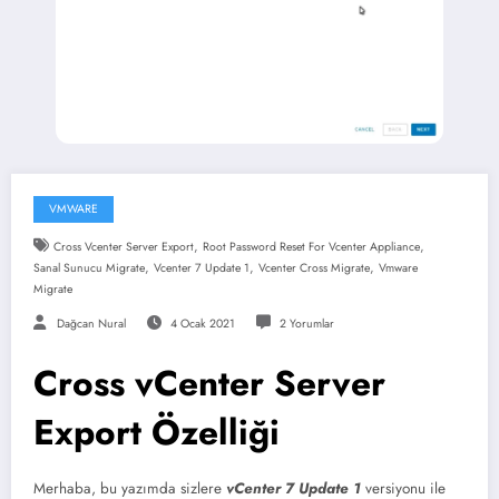
VMWARE
,
,
Cross Vcenter Server Export
Root Password Reset For Vcenter Appliance
,
,
,
Sanal Sunucu Migrate
Vcenter 7 Update 1
Vcenter Cross Migrate
Vmware
Migrate
Dağcan Nural
4 Ocak 2021
2 Yorumlar
Cross vCenter Server
Export Özelliği
Merhaba, bu yazımda sizlere
vCenter 7 Update 1
versiyonu ile