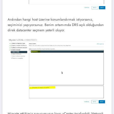
Ardından hangi host üzerine konumlandırmak istiyorsanız,
seçiminizi yapıyorsunuz. Benim ortamımda DRS açık olduğundan
direk datacenter seçmem yeterli oluyor.
Migrate ettiğimiz sunucumuzun karşı vCenter tarafındaki Network