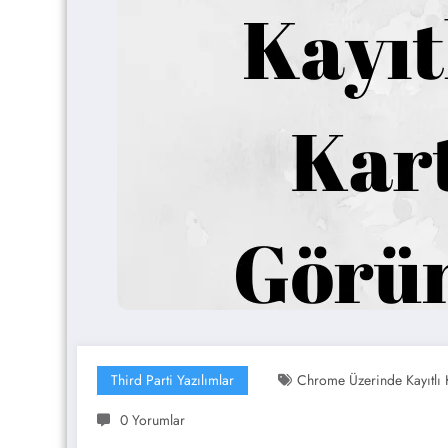
Third Parti Yazılımlar
Chrome Üzerinde Kayıtlı 
0 Yorumlar