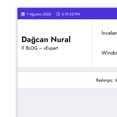
İçeriğe
7 Ağustos 2026
3:19:26 PM
atla
İncele
Dağcan Nural
IT BLOG – vExpert
Window
Başlangıç