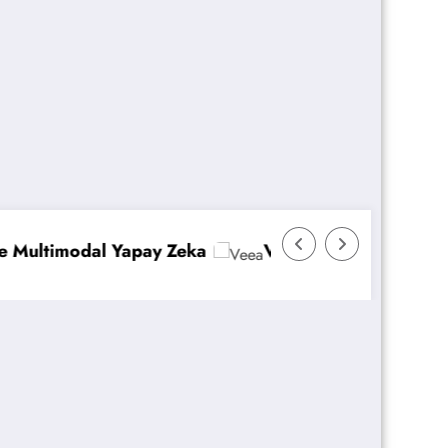
Veeam Backup & Replication: İmmutability ve A