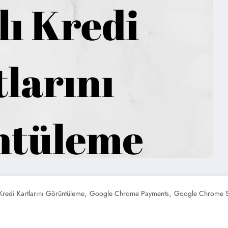
,
,
Kredi Kartlarını Görüntüleme
Google Chrome Payments
Google Chrome S