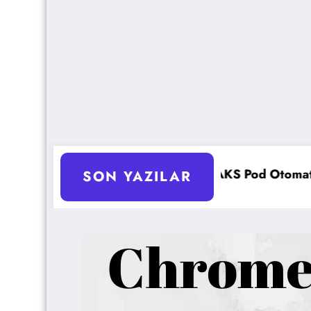
r?
AKS Pod Otomatik Ölçeklendirme Ayarları 
SON YAZILAR