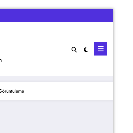
m
 Görüntüleme