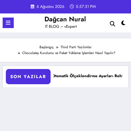
İçeriğe
6 Ağustos 2026
5:57:32 PM
atla
Dağcan Nural
IT BLOG – vExpert
Başlangıç
Third Parti Yazılımlar
Chocolatey Kurulumu ve Paket Yükleme İşlemleri Nasıl Yapılır?
AKS Pod Otomatik Ölçeklendirme Ayarları Rehberi
Goog
SON YAZILAR