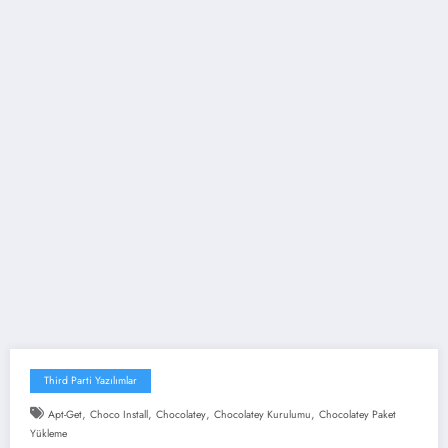
Third Parti Yazılımlar
,
,
,
,
Apt-Get
Choco Install
Chocolatey
Chocolatey Kurulumu
Chocolatey Paket
Yükleme