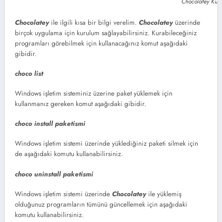
Chocolatey Kuru
Chocolatey
ile ilgili kısa bir bilgi verelim.
Chocolatey
üzerinde
birçok uygulama için kurulum sağlayabilirsiniz. Kurabileceğiniz
programları görebilmek için kullanacağınız komut aşağıdaki
gibidir.
choco list
Windows işletim sisteminiz üzerine paket yüklemek için
kullanmanız gereken komut aşağıdaki gibidir.
choco install paketismi
Windows işletim sistemi üzerinde yüklediğiniz paketi silmek için
de aşağıdaki komutu kullanabilirsiniz.
choco uninstall paketismi
Windows işletim sistemi üzerinde
Chocolatey
ile yüklemiş
olduğunuz programların tümünü güncellemek için aşağıdaki
komutu kullanabilirsiniz.