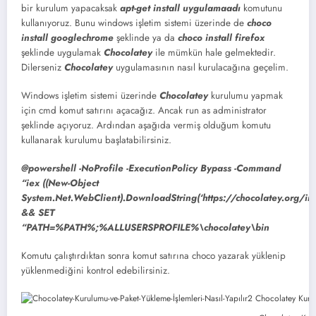
bir kurulum yapacaksak
apt-get install uygulamaadı
komutunu
kullanıyoruz. Bunu windows işletim sistemi üzerinde de
choco
install googlechrome
şeklinde ya da
choco install firefox
şeklinde uygulamak
Chocolatey
ile mümkün hale gelmektedir.
Dilerseniz
Chocolatey
uygulamasının nasıl kurulacağına geçelim.
Windows işletim sistemi üzerinde
Chocolatey
kurulumu yapmak
için cmd komut satırını açacağız. Ancak run as administrator
şeklinde açıyoruz. Ardından aşağıda vermiş olduğum komutu
kullanarak kurulumu başlatabilirsiniz.
@powershell -NoProfile -ExecutionPolicy Bypass -Command
“iex ((New-Object
System.Net.WebClient).DownloadString(‘https://chocolatey.org/inst
&& SET
“PATH=%PATH%;%ALLUSERSPROFILE%\chocolatey\bin
Komutu çalıştırdıktan sonra komut satırına choco yazarak yüklenip
yüklenmediğini kontrol edebilirsiniz.