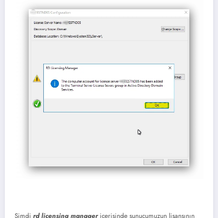
Şimdi
rd licensing manager
içerisinde sunucumuzun lisansının