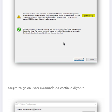
Karşımıza gelen uyarı ekranında da continue diyoruz.