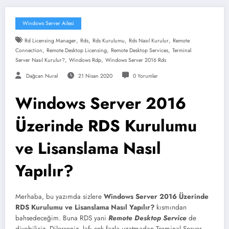
Windows Server Ailesi
,
,
,
,
Rd Licensing Manager
Rds
Rds Kurulumu
Rds Nasıl Kurulur
Remote
,
,
,
Connection
Remote Desktop Licensing
Remote Desktop Services
Terminal
,
,
Server Nasıl Kurulur?
Windows Rdp
Windows Server 2016 Rds
Dağcan Nural
21 Nisan 2020
0 Yorumlar
Windows Server 2016
Üzerinde RDS Kurulumu
ve Lisanslama Nasıl
Yapılır?
Merhaba, bu yazımda sizlere
Windows Server 2016 Üzerinde
RDS Kurulumu ve Lisanslama Nasıl Yapılır?
kısmından
bahsedeceğim. Buna RDS yani
Remote Desktop Service
de
diyebiliriz. Dilerseniz, lafı çok fazla uzatmadan Terminal Server