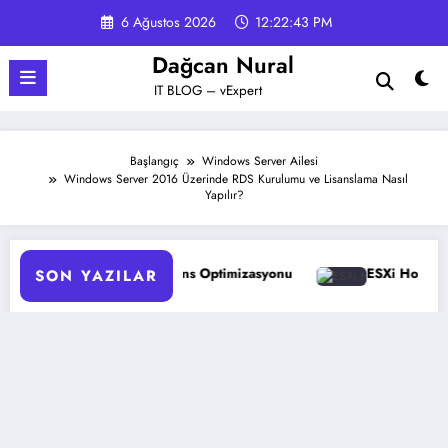
İçeriğe
6 Ağustos 2026
12:22:44 PM
atla
Dağcan Nural
IT BLOG – vExpert
Başlangıç
Windows Server Ailesi
Windows Server 2016 Üzerinde RDS Kurulumu ve Lisanslama Nasıl
Yapılır?
asyonu
ESXi Host ‘Disconnected’ Sorunu Çözümü
SON YAZILAR