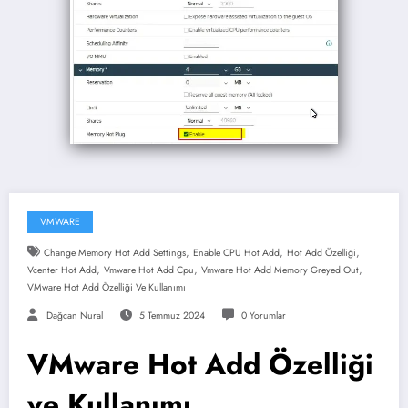
VMWARE
,
,
,
Change Memory Hot Add Settings
Enable CPU Hot Add
Hot Add Özelliği
,
,
,
Vcenter Hot Add
Vmware Hot Add Cpu
Vmware Hot Add Memory Greyed Out
VMware Hot Add Özelliği Ve Kullanımı
Dağcan Nural
5 Temmuz 2024
0 Yorumlar
VMware Hot Add Özelliği
ve Kullanımı