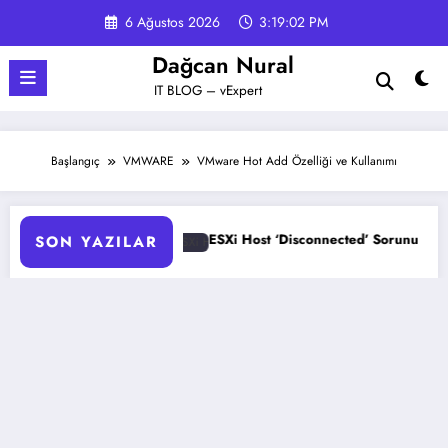
İçeriğe
6 Ağustos 2026
3:19:03 PM
atla
Dağcan Nural
IT BLOG – vExpert
Başlangıç
VMWARE
VMware Hot Add Özelliği ve Kullanımı
ESXi Host ‘Disconnected’ Sorunu Çözümü
HPE ProLian
SON YAZILAR