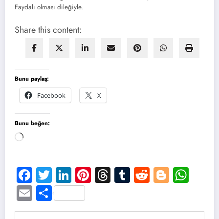
Faydalı olması dileğiyle.
Share this content:
Bunu paylaş:
Facebook
X
Bunu beğen:
Yükleniyor...
Facebook
Twitter
LinkedIn
Pinterest
Threads
Tumblr
Reddit
Blogge
Wha
Email
Share