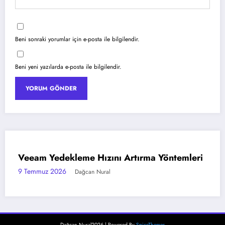
Beni sonraki yorumlar için e-posta ile bilgilendir.
Beni yeni yazılarda e-posta ile bilgilendir.
leri
Azure Blob Storage ile Statik Web Sitesi
AZURE
Barındırma
6 Temmuz 2026
Dağcan Nural