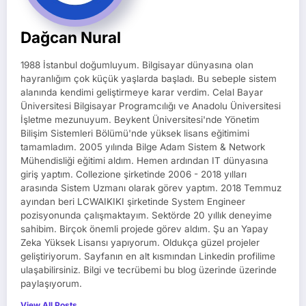
Dağcan Nural
1988 İstanbul doğumluyum. Bilgisayar dünyasına olan
hayranlığım çok küçük yaşlarda başladı. Bu sebeple sistem
alanında kendimi geliştirmeye karar verdim. Celal Bayar
Üniversitesi Bilgisayar Programcılığı ve Anadolu Üniversitesi
İşletme mezunuyum. Beykent Üniversitesi'nde Yönetim
Bilişim Sistemleri Bölümü'nde yüksek lisans eğitimimi
tamamladım. 2005 yılında Bilge Adam Sistem & Network
Mühendisliği eğitimi aldım. Hemen ardından IT dünyasına
giriş yaptım. Collezione şirketinde 2006 - 2018 yılları
arasında Sistem Uzmanı olarak görev yaptım. 2018 Temmuz
ayından beri LCWAIKIKI şirketinde System Engineer
pozisyonunda çalışmaktayım. Sektörde 20 yıllık deneyime
sahibim. Birçok önemli projede görev aldım. Şu an Yapay
Zeka Yüksek Lisansı yapıyorum. Oldukça güzel projeler
geliştiriyorum. Sayfanın en alt kısmından Linkedin profilime
ulaşabilirsiniz. Bilgi ve tecrübemi bu blog üzerinde üzerinde
paylaşıyorum.
View All Posts