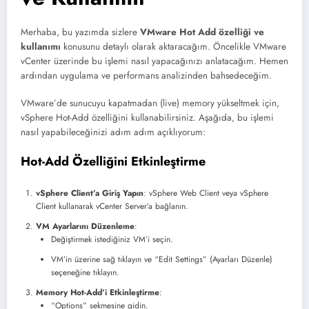
Merhaba, bu yazımda sizlere
VMware Hot Add özelliği ve
kullanımı
konusunu detaylı olarak aktaracağım. Öncelikle VMware
vCenter üzerinde bu işlemi nasıl yapacağınızı anlatacağım. Hemen
ardından uygulama ve performans analizinden bahsedeceğim.
VMware’de sunucuyu kapatmadan (live) memory yükseltmek için,
vSphere Hot-Add özelliğini kullanabilirsiniz. Aşağıda, bu işlemi
nasıl yapabileceğinizi adım adım açıklıyorum:
Hot-Add Özelliğini Etkinleştirme
vSphere Client’a Giriş Yapın
: vSphere Web Client veya vSphere
Client kullanarak vCenter Server’a bağlanın.
VM Ayarlarını Düzenleme
:
Değiştirmek istediğiniz VM’i seçin.
VM’in üzerine sağ tıklayın ve “Edit Settings” (Ayarları Düzenle)
seçeneğine tıklayın.
Memory Hot-Add’i Etkinleştirme
:
“Options” sekmesine gidin.