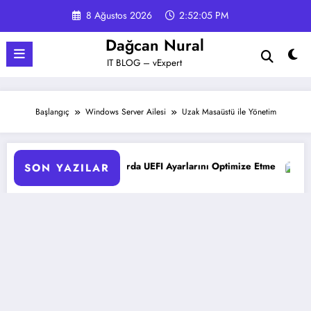
İçeriğe
8 Ağustos 2026
2:52:06 PM
atla
Dağcan Nural
IT BLOG – vExpert
Başlangıç
Windows Server Ailesi
Uzak Masaüstü ile Yönetim
Sunucularda UEFI Ayarlarını Optimize Etme
Microsoft 365 Copi
SON YAZILAR