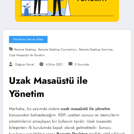
Windows Server Ailesi
,
,
,
Remote Desktop
Remote Desktop Connection
Remote Desktop Services
Uzak Masaüstü Ile Yönetim
Dağcan Nural
4 Ekim 2021
0 Yorumlar
Uzak Masaüstü ile
Yönetim
Merhaba, bu yazımda sizlere
uzak masaüstü ile yönetim
konusundan bahsedeceğim. RDP, uzaktan sunucu ve istemcilerin
yönetimlerini amaçlayan bir kullanım tipidir. Uzak masaüstü
bileşenleri ilk kurulumda kapalı olarak gelmektedir. Sunucu
kurulumu yapıldıktan sonra
Remote Desktop
özelliği aktif edilerek