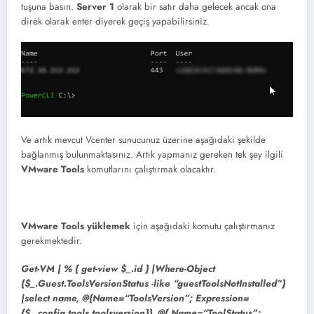
tuşuna basın.
Server 1
olarak bir satır daha gelecek ancak ona
direk olarak enter diyerek geçiş yapabilirsiniz.
Ve artık mevcut Vcenter sunucunuz üzerine aşağıdaki şekilde
bağlanmış bulunmaktasınız. Artık yapmanız gereken tek şey ilgili
VMware Tools
komutlarını çalıştırmak olacaktır.
VMware Tools yüklemek
için aşağıdaki komutu çalıştırmanız
gerekmektedir.
Get-VM | % { get-view $_.id } |Where-Object
{$_.Guest.ToolsVersionStatus -like “guestToolsNotInstalled”}
|select name, @{Name=“ToolsVersion”; Expression=
{$_.config.tools.toolsversion}}, @{ Name=“ToolStatus”;