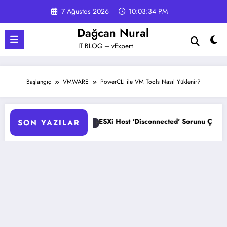
İçeriğe
7 Ağustos 2026
10:03:35 PM
atla
Dağcan Nural
IT BLOG – vExpert
Başlangıç
VMWARE
PowerCLI ile VM Tools Nasıl Yüklenir?
ESXi Host ‘Disconnected’ Sorunu Çözümü
HPE ProL
SON YAZILAR