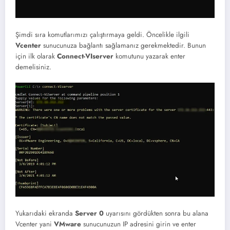
Şimdi sıra komutlarımızı çalıştırmaya geldi. Öncelikle ilgili
Vcenter
sunucunuza bağlantı sağlamanız gerekmektedir. Bunun
için ilk olarak
Connect-VIserver
komutunu yazarak enter
demelisiniz.
Yukarıdaki ekranda
Server 0
uyarısını gördükten sonra bu alana
Vcenter yani
VMware
sunucunuzun IP adresini girin ve enter