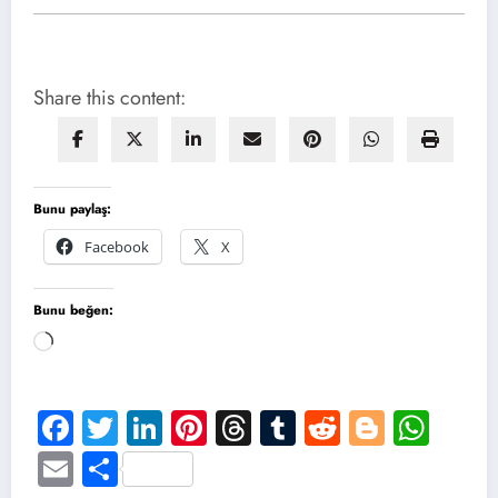
Share this content:
Bunu paylaş:
Facebook
X
Bunu beğen:
Yükleniyor...
Facebook
Twitter
LinkedIn
Pinterest
Threads
Tumblr
Reddit
Blogge
Wha
Email
Share