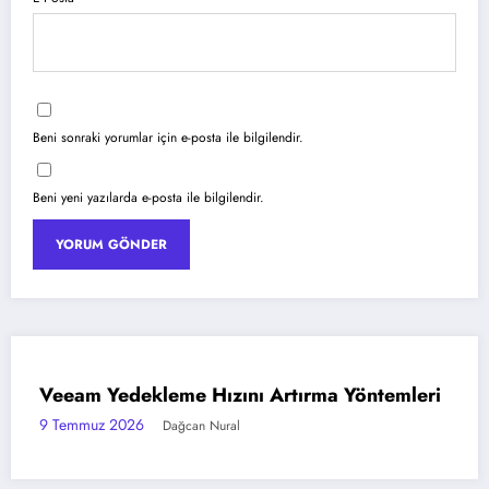
Beni sonraki yorumlar için e-posta ile bilgilendir.
Beni yeni yazılarda e-posta ile bilgilendir.
öntemleri
Azure Blob Storage ile Statik Web S
AZURE
Barındırma
6 Temmuz 2026
Dağcan Nural