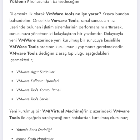
Yüklenir?
konusundan bahsedeceğim.
Dilerseniz ilk olarak
VMWare tools ne işe yarar?
Kısaca bundan
bahsedelim. Öncelikle
Vmware Tools
, sanal sunucularınız
üzerinde bulunan işletim sistemlerinin performansını arttırarak,
sunucunuzu yönetmenizi kolaylaştıran bir yazılımdır. Dolayısıyla
yeni
VMWare
üzerinde yeni kurulmuş bir sunucuya kesinlikle
VMWare Tools
aracının kurulumunu yapmanız gerekmektedir.
VMware Tools
dediğimiz araç topluluğu aşağıdakileri
içermektedir;
VMware Aygıt Sürücüleri
VMware Kullanıcı İşlemleri
VMware Tools Kontrol Paneli
VMware Tools Servisi
Yeni kurulmuş bir
VM(Virtual Machine)
‘iniz üzerindeki
VMware
Tools
ile aşağıda sıralayacağımız hatalardan kurtulmuş olursunuz;
Yetersiz Renk Derinliği
Mouse Kısıtlı Hareketler