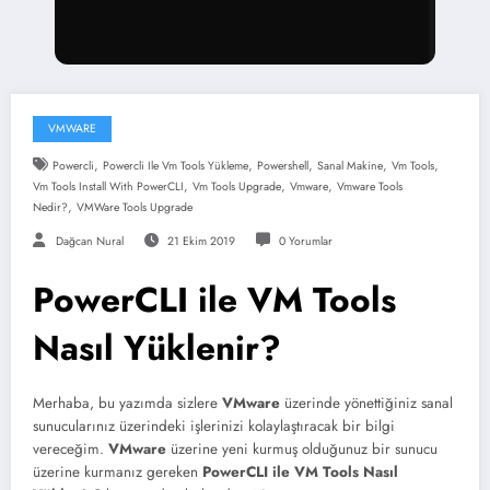
VMWARE
,
,
,
,
,
Powercli
Powercli Ile Vm Tools Yükleme
Powershell
Sanal Makine
Vm Tools
,
,
,
Vm Tools Install With PowerCLI
Vm Tools Upgrade
Vmware
Vmware Tools
,
Nedir?
VMWare Tools Upgrade
Dağcan Nural
21 Ekim 2019
0 Yorumlar
PowerCLI ile VM Tools
Nasıl Yüklenir?
Merhaba, bu yazımda sizlere
VMware
üzerinde yönettiğiniz sanal
sunucularınız üzerindeki işlerinizi kolaylaştıracak bir bilgi
vereceğim.
VMware
üzerine yeni kurmuş olduğunuz bir sunucu
üzerine kurmanız gereken
PowerCLI ile VM Tools Nasıl