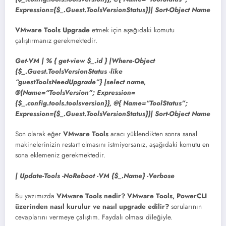
Expression={$_.Guest.ToolsVersionStatus}}| Sort-Object Name
VMware Tools Upgrade
etmek için aşağıdaki komutu
çalıştırmanız gerekmektedir.
Get-VM | % { get-view $_.id } |Where-Object
{$_.Guest.ToolsVersionStatus -like
“guestToolsNeedUpgrade”} |select name,
@{Name=“ToolsVersion”; Expression=
{$_.config.tools.toolsversion}}, @{ Name=“ToolStatus”;
Expression={$_.Guest.ToolsVersionStatus}}| Sort-Object Name
Son olarak eğer
VMware Tools
aracı yüklendikten sonra sanal
makinelerinizin restart olmasını istmiyorsanız, aşağıdaki komutu en
sona eklemeniz gerekmektedir.
| Update-Tools -NoReboot -VM {$_.Name} -Verbose
Bu yazımızda
VMware Tools nedir? VMware Tools, PowerCLI
üzerinden nasıl kurulur
ve nasıl upgrade edilir?
sorularının
cevaplarını vermeye çalıştım. Faydalı olması dileğiyle.