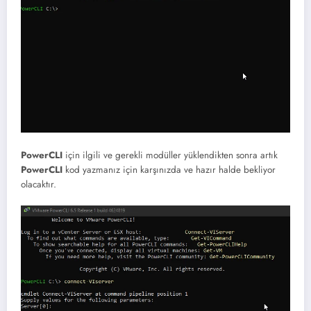
PowerCLI
için ilgili ve gerekli modüller yüklendikten sonra artık
PowerCLI
kod yazmanız için karşınızda ve hazır halde bekliyor
olacaktır.