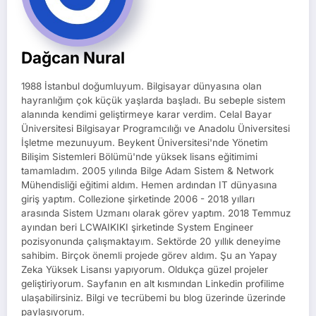
Dağcan Nural
1988 İstanbul doğumluyum. Bilgisayar dünyasına olan
hayranlığım çok küçük yaşlarda başladı. Bu sebeple sistem
alanında kendimi geliştirmeye karar verdim. Celal Bayar
Üniversitesi Bilgisayar Programcılığı ve Anadolu Üniversitesi
İşletme mezunuyum. Beykent Üniversitesi'nde Yönetim
Bilişim Sistemleri Bölümü'nde yüksek lisans eğitimimi
tamamladım. 2005 yılında Bilge Adam Sistem & Network
Mühendisliği eğitimi aldım. Hemen ardından IT dünyasına
giriş yaptım. Collezione şirketinde 2006 - 2018 yılları
arasında Sistem Uzmanı olarak görev yaptım. 2018 Temmuz
ayından beri LCWAIKIKI şirketinde System Engineer
pozisyonunda çalışmaktayım. Sektörde 20 yıllık deneyime
sahibim. Birçok önemli projede görev aldım. Şu an Yapay
Zeka Yüksek Lisansı yapıyorum. Oldukça güzel projeler
geliştiriyorum. Sayfanın en alt kısmından Linkedin profilime
ulaşabilirsiniz. Bilgi ve tecrübemi bu blog üzerinde üzerinde
paylaşıyorum.